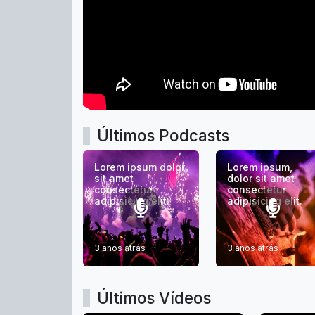
Últimos Podcasts
Lorem ipsum dolor
Lorem ipsum,
sit amet
dolor sit amet
consectetur
consectetur
adipisicing elit.
adipisicing elit.
3 anos atrás
3 anos atrás
Últimos Vídeos