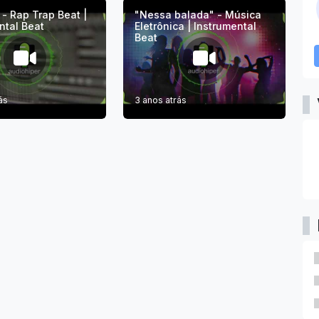
 - Rap Trap Beat |
"Nessa balada" - Música
ntal Beat
Eletrônica | Instrumental
Beat
ás
3 anos atrás