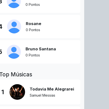
3
0 Pontos
Rosane
4
0 Pontos
Bruno Santana
5
0 Pontos
Top Músicas
Todavia Me Alegrarei
1
Samuel Messias