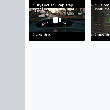
"City Focus" - Rap Trap
"Fusion"
Beat | Instrumental Beat
Instrume
3 anos atrás
3 anos atr