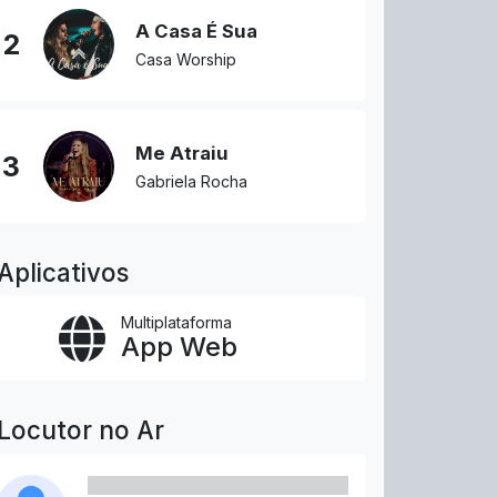
A Casa É Sua
2
Casa Worship
Me Atraiu
3
Gabriela Rocha
Aplicativos
Multiplataforma
App Web
Locutor no Ar