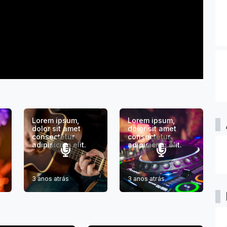
Lorem ipsum,
Lorem ipsum,
dolor sit amet
dolor sit amet
consectetur
consectetur
adipisicing elit.
adipisicing elit.
3 anos atrás
3 anos atrás